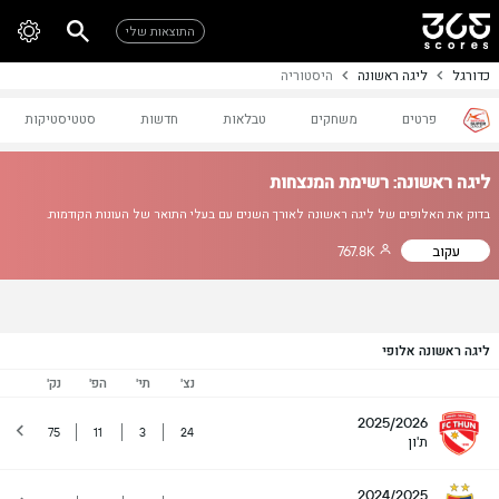
התוצאות שלי
כדורגל
ליגה ראשונה
היסטוריה
פרטים
משחקים
טבלאות
חדשות
סטטיסטיקות
ליגה ראשונה: רשימת המנצחות
בדוק את האלופים של ליגה ראשונה לאורך השנים עם בעלי התואר של העונות הקודמות.
עקוב
767.8K
ליגה ראשונה אלופי
נצ'
תי'
הפ'
נק'
2025/2026
75
11
3
24
ת'ון
2024/2025