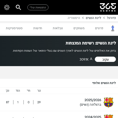
התוצאות שלי
כדורגל
ליגת הנשים
היסטוריה
פרטים
משחקים
טבלאות
חדשות
סטטיסטיקות
ליגת הנשים: רשימת המנצחות
בדוק את האלופים של ליגת הנשים לאורך השנים עם בעלי התואר של העונות הקודמות.
עקוב
309.1K
ליגת הנשים אלופי
נצ'
תי'
הפ'
נק'
2025/2026
87
1
0
29
ברצלונה (נשים)
2024/2025