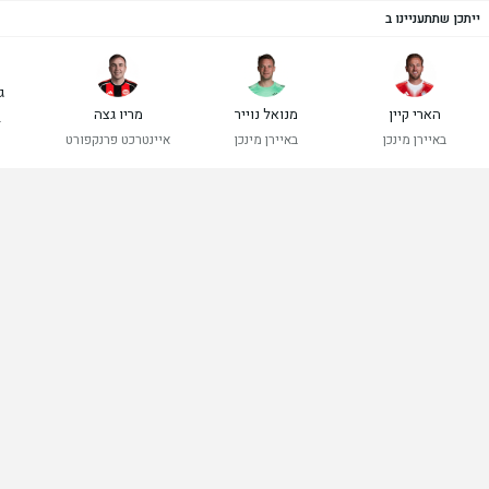
ייתכן שתתעניינו ב
ג
הארי קיין
מנואל נוייר
מריו גצה
ב
באיירן מינכן
באיירן מינכן
איינטרכט פרנקפורט