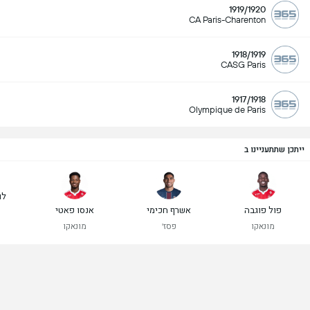
1919/1920
CA Paris-Charenton
1918/1919
CASG Paris
1917/1918
Olympique de Paris
ייתכן שתתעניינו ב
לו
פול פוגבה
אשרף חכימי
אנסו פאטי
מונאקו
פסז'
מונאקו