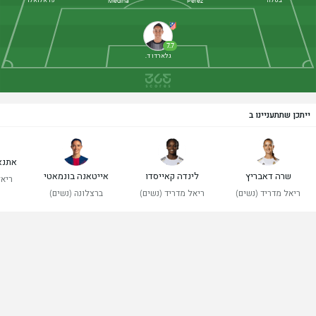
בטלה
פראלואלו
Medina
Pérez
7.7
גלארדו ד.
ייתכן שתתעניינו ב
אתנא
שרה דאבריץ
לינדה קאייסדו
אייטאנה בונמאטי
ריאל
ריאל מדריד (נשים)
ריאל מדריד (נשים)
ברצלונה (נשים)