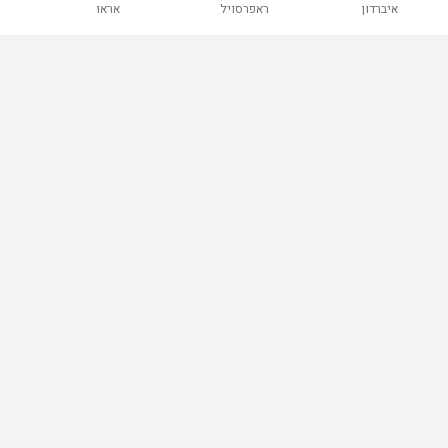
איברדון
ראפרסויל
אראו