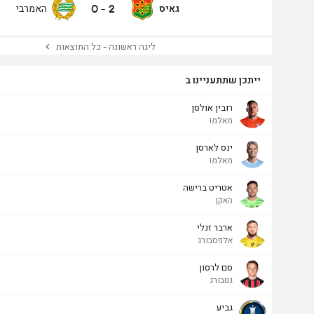
0
-
2
גאיס
האמרבי
ליגה ראשונה - כל התוצאות
ייתכן שתתעניינו ב
רובין אולסן
מאלמו
ינס לארסן
מאלמו
אטריט ברישה
האקן
ארבר זנלי
אלפסבורג
סם לרסון
גטבורג
גביע