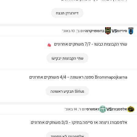
דיורגרדן תנצח
VS
סיריוס
ברומפויקרנה
יום ב׳, 10 באוג׳
שתי הקבוצות כבשו - 7/7 משחקים אחרונים
שתי הקבוצות יבקיעו
Brommapojkarna ספגה ראשונה - 4/4 משחקים אחרונים
Sirius תבקיע ראשונה
VS
אלפסבורג
ואסטרס
יום ו׳, 14 באוג׳
אלפסבורג ניצחה או סיימה בתיקו - 3/3 משחקים אחרונים
אלפסבורג לא תפסיד