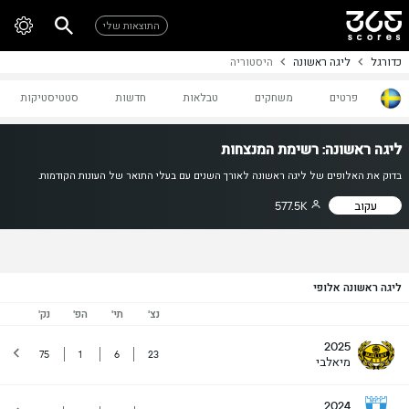
התוצאות שלי
כדורגל
ליגה ראשונה
היסטוריה
פרטים
משחקים
טבלאות
חדשות
סטטיסטיקות
ליגה ראשונה: רשימת המנצחות
בדוק את האלופים של ליגה ראשונה לאורך השנים עם בעלי התואר של העונות הקודמות.
עקוב
577.5K
ליגה ראשונה אלופי
נצ'
תי'
הפ'
נק'
2025
75
1
6
23
מיאלבי
2024