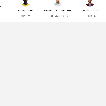
א
מוחמד סלאח
פייר אמריק אובאמיאנג
סאדיו מאנה
טרבזונספור
דפורטיבו לה קורוניה
אל נאסר