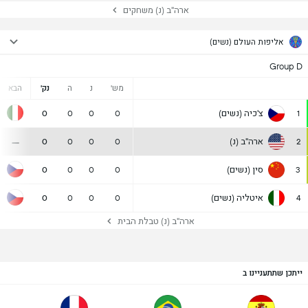
ארה"ב (נ) משחקים
אליפות העולם (נשים)
Group D
מש'
נ
ה
נק'
הבא
צ'כיה (נשים)
0
0
0
0
1
-
ארה"ב (נ)
0
0
0
0
2
סין (נשים)
0
0
0
0
3
איטליה (נשים)
0
0
0
0
4
ארה"ב (נ) טבלת הבית
ייתכן שתתעניינו ב