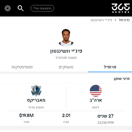
התוצאות שלי
כדורסל
פיג'יי וושינגטון
פיג'יי וושינגטון
פאוור פורוורד
פרופיל
משחקים
סטטיסטיקות
פרטי שחקן
ארה"ב
מאבריקס
לאום
מועדון נוכחי
$19.8M
2.01
27 שנים
גובה
שכר
23/08/1998