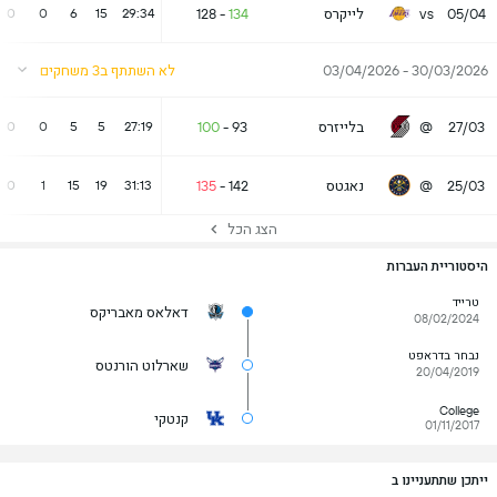
05/04
vs
לייקרס
134
-
128
0
0
6
15
29:34
30/03/2026 - 03/04/2026
לא השתתף ב3 משחקים
27/03
@
בלייזרס
93
-
100
0
0
5
5
27:19
25/03
@
נאגטס
142
-
135
0
1
15
19
31:13
הצג הכל
היסטוריית העברות
טרייד
דאלאס מאבריקס
08/02/2024
נבחר בדראפט
שארלוט הורנטס
20/04/2019
College
קנטקי
01/11/2017
ייתכן שתתעניינו ב