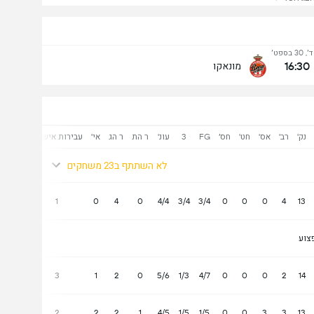
30 בספט׳
16:30
מונאקו
נק'
רב'
אס'
חט'
חס׳
FG
3
עונ'
ר הת
ר הג
אי'
עבירות אישיות
+/-
לא השתתף ב23 משחקים
0
1
0
4
0
4/4
3/4
3/4
0
0
0
4
13
צוע
0
3
1
2
0
5/6
1/3
4/7
0
0
0
2
14
0
2
2
2
1
4/5
1/5
1/5
0
0
3
3
13