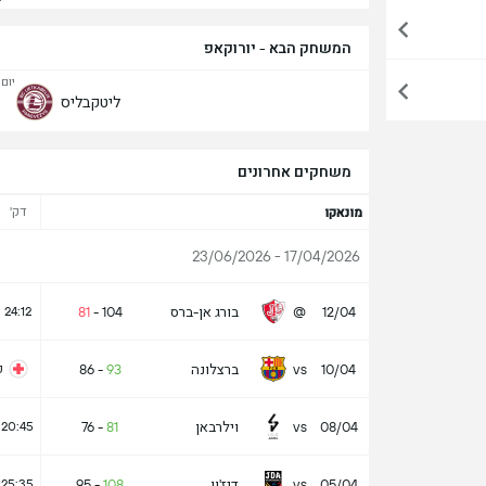
המשחק הבא - יורוקאפ
יום ד׳, 
ליטקבליס
משחקים אחרונים
דק'
מונאקו
17/04/2026 - 23/06/2026
12/04
@
בורג אן-ברס
104
-
81
24:12
10/04
vs
ברצלונה
93
-
86
פ
08/04
vs
וילרבאן
81
-
76
20:45
05/04
vs
דיז'ון
108
-
95
25:35