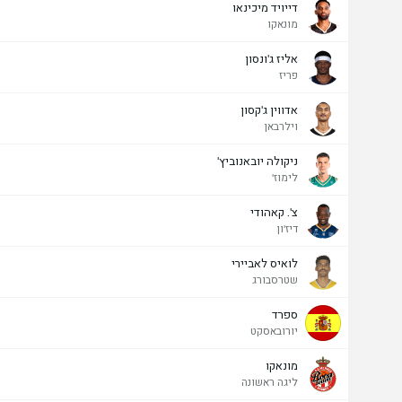
דייויד מיכינאו
מונאקו
אליז ג'ונסון
פריז
אדווין ג'קסון
וילרבאן
ניקולה יובאנוביץ'
לימוז'
צ'. קאהודי
דיז'ון
לואיס לאביירי
שטרסבורג
ספרד
יורובאסקט
מונאקו
ליגה ראשונה