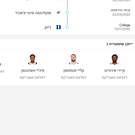
22/06/2023
נבחר בדראפט
אוקלהומה סיטי ת'אנדר
20/04/2023
College
דיוק
10/11/2022
ייתכן שתתעניינו ב
ד
קיירי אירווינג
קליי תומפסון
פיג'יי וושינגטון
דאל
דאלאס מאבריקס
דאלאס מאבריקס
דאלאס מאבריקס