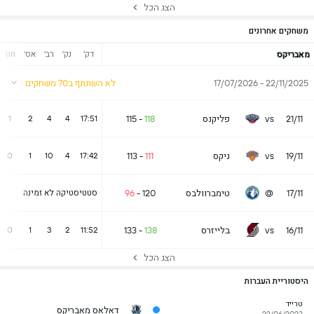
הצג הכל
משחקים אחרונים
דק'
נק'
רב'
אס'
חט'
מאבריקס
22/11/2025 - 17/07/2026
לא השתתף ב70 משחקים
21/11
vs
פליקנס
118
-
115
1
2
4
4
17:51
19/11
vs
ניקס
111
-
113
0
1
10
4
17:42
17/11
@
טימברוולבס
120
-
96
סטטיסטיקה לא זמינה
16/11
vs
בלייזרס
138
-
133
0
1
3
2
11:52
הצג הכל
היסטוריית העברות
טרייד
דאלאס מאבריקס