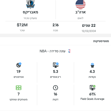
ארה"ב
מאבריקס
לאום
מועדון נוכחי
$7.2M
2.16
22 שנים
גובה
שכר
12/02/2004
סטטיסטיקות
עונה סדירה - NBA
1.9
5.3
4.3
נקודות
ריבאונדים
אסיסטים
7
16
61%
Field Goals Average
דקות
משחקים שוחקו