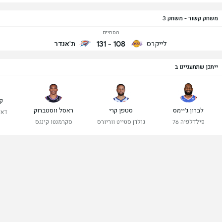
משחק קשור - משחק 3
הסתיים
131
-
108
לייקרס
ת'אנדר
ייתכן שתתעניינו ב
קי
לברון ג'יימס
סטפן קרי
ראסל ווסטברוק
דאל
פילדלפיה 76
גולדן סטייט ווריורס
סקרמנטו קינגס