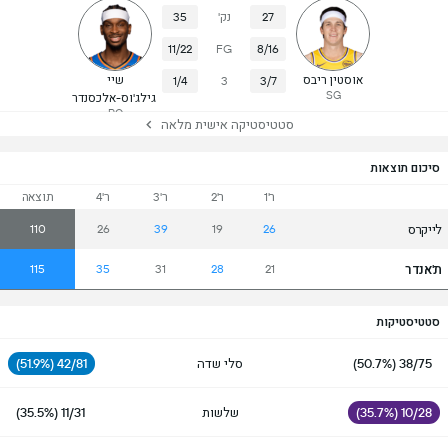
27
נק'
35
11/22
FG
8/16
אוסטין ריבס
שיי
1/4
3
3/7
SG
גילג'וס-אלכסנדר
PG
סטטיסטיקה אישית מלאה
סיכום תוצאות
ר'1
ר'2
ר'3
ר'4
תוצאה
לייקרס
110
26
39
19
26
ת'אנדר
115
35
31
28
21
סטטיסטיקות
38/75 (50.7%)
סלי שדה
42/81 (51.9%)
10/28 (35.7%)
שלשות
11/31 (35.5%)