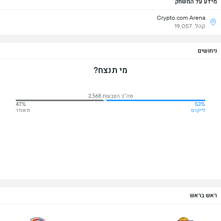
מידע על המשחק
Crypto.com Arena
קהל: 19,057
ניחושים
מי תנצח?
סה"כ הצבעות 2,568
47%
53%
לייקרס
ת'אנדר
ראש בראש