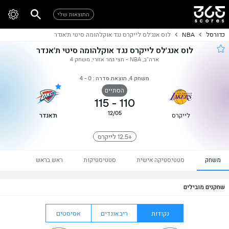
התוצאות שלי
כדורסל
NBA
לוס אנג'לס לייקרס נגד אוקלהומה סיטי ת'אנדר
לוס אנג'לס לייקרס נגד אוקלהומה סיטי ת'אנדר
ארה"ב, NBA - חצי גמר אזורי, משחק 4
משחק 4, תוצאת סדרה : 0 - 4
הסתיים
115
-
110
12/05
לייקרס
ת'אנדר
+12.5 לייקרס
משחק
סטטיסטיקה אישית
סטטיסטיקות
ראש בראש
שחקנים מובילים
נקודות
ריבאונדים
אסיסטים