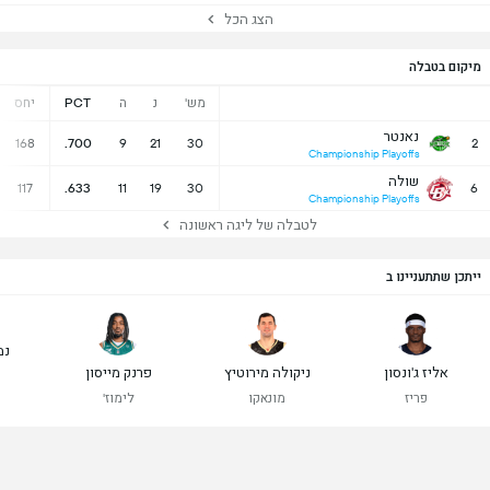
הצג הכל
מיקום בטבלה
מש'
נ
ה
PCT
יחס
נאנטר
168
.700
9
21
30
2
Championship Playoffs
שולה
117
.633
11
19
30
6
Championship Playoffs
לטבלה של ליגה ראשונה
ייתכן שתתעניינו ב
נמ
אליז ג'ונסון
ניקולה מירוטיץ
פרנק מייסון
פריז
מונאקו
לימוז'