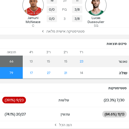
11
נק'
16
0/0
FG
3/8
Jamuni
Lucas
0/0
3
3/8
McNeace
Dussoulier
C
SG
סטטיסטיקה אישית מלאה
סיכום תוצאות
ר'1
ר'2
ר'3
ר'4
תוצאה
נאנטר
66
13
15
15
23
שולה
79
17
27
21
14
סטטיסטיקות
7/30 (23.3%)
שלשות
9/23 (39.1%)
11/13 (84.6%)
עונשין
20/27 (74.1%)
הצג הכל