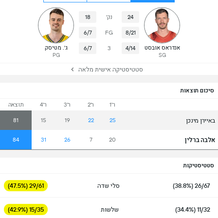
24
נק'
18
6/7
FG
8/21
אנדראס אובסט
ג'. מטיסק
6/7
3
4/14
PG
SG
סטטיסטיקה אישית מלאה
סיכום תוצאות
ר'1
ר'2
ר'3
ר'4
תוצאה
באיירן מינכן
81
15
19
22
25
אלבה ברלין
84
31
26
7
20
סטטיסטיקות
26/67 (38.8%)
סלי שדה
29/61 (47.5%)
11/32 (34.4%)
שלשות
15/35 (42.9%)