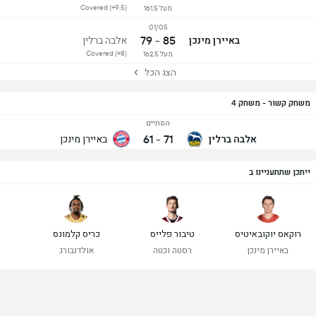
Covered (+9.5)
מעל 161.5
01/05
85 - 79
באיירן מינכן
אלבה ברלין
Covered (+8)
מעל 162.5
הצג הכל
משחק קשור - משחק 4
הסתיים
61
-
71
אלבה ברלין
באיירן מינכן
ייתכן שתתעניינו ב
רוקאס יוקובאיטיס
טיבור פלייס
כריס קלמונס
באיירן מינכן
רסטה וכטה
אולדנבורג