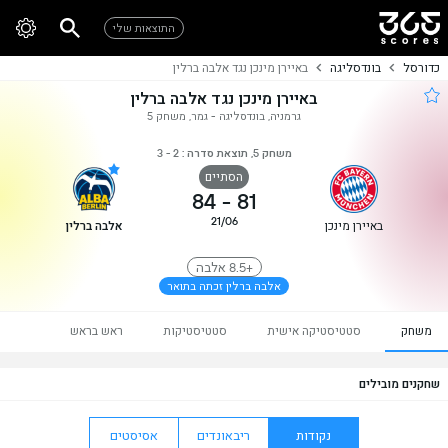
התוצאות שלי
כדורסל
בונדסליגה
באיירן מינכן נגד אלבה ברלין
באיירן מינכן נגד אלבה ברלין
גרמניה, בונדסליגה - גמר, משחק 5
משחק 5, תוצאת סדרה : 2 - 3
הסתיים
84
-
81
21/06
באיירן מינכן
אלבה ברלין
+8.5 אלבה
אלבה ברלין זכתה בתואר
משחק
סטטיסטיקה אישית
סטטיסטיקות
ראש בראש
שחקנים מובילים
נקודות
ריבאונדים
אסיסטים