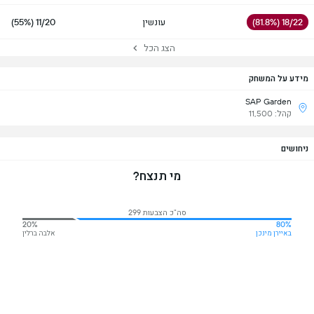
18/22 (81.8%)
עונשין
11/20 (55%)
הצג הכל
מידע על המשחק
SAP Garden
קהל: 11,500
ניחושים
מי תנצח?
סה"כ הצבעות 299
20%
80%
באיירן מינכן
אלבה ברלין