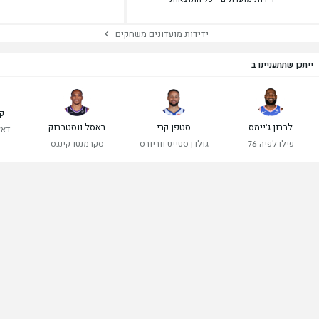
ידידות מועדונים משחקים
ייתכן שתתעניינו ב
קי
לברון ג'יימס
סטפן קרי
ראסל ווסטברוק
דאל
פילדלפיה 76
גולדן סטייט ווריורס
סקרמנטו קינגס