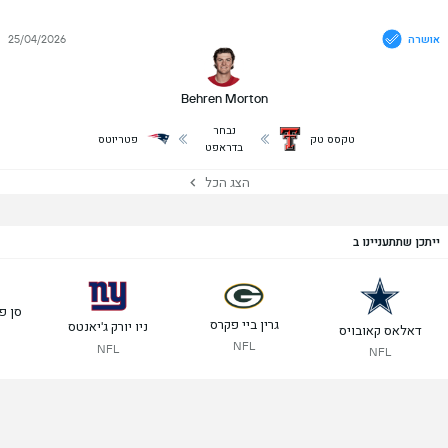
אושרה
25/04/2026
Behren Morton
נבחר
טקסס טק
פטריוטס
בדראפט
הצג הכל
ייתכן שתתעניינו ב
סן פ
גרין ביי פקרס
ניו יורק ג'יאנטס
דאלאס קאובויס
NFL
NFL
NFL