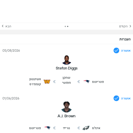
הקודם
הבא
העברות
אושרה
05/08/2026
Stefon Diggs
שחקן
וושינגטון
פטריוטס
חופשי
קומנדרס
אושרה
01/06/2026
A.J. Brown
איגלס
טרייד
פטריוטס