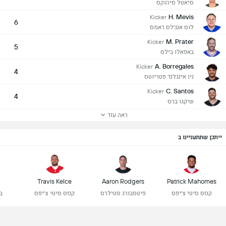
סיאטל סיהוקס
H. Mevis
Kicker
6
לוס אנג'לס ראמס
M. Prater
Kicker
5
באפאלו בילס
A. Borregales
Kicker
4
ניו אינגלנד פטריוטס
C. Santos
Kicker
4
שיקגו ברס
ראה עוד
ייתכן שתתעניינו ב
Travis Kelce
Aaron Rodgers
Patrick Mahomes
קנזס סיטי צ'יפס
פיטסבורג סטילרס
קנזס סיטי צ'יפס
ב