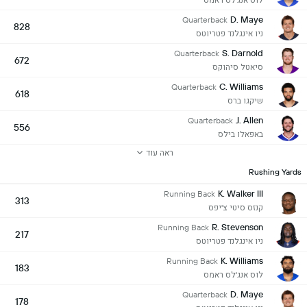
D. Maye
Quarterback
828
ניו אינגלנד פטריוטס
S. Darnold
Quarterback
672
סיאטל סיהוקס
C. Williams
Quarterback
618
שיקגו ברס
J. Allen
Quarterback
556
באפאלו בילס
ראה עוד
Rushing Yards
K. Walker III
Running Back
313
קנזס סיטי צ'יפס
R. Stevenson
Running Back
217
ניו אינגלנד פטריוטס
K. Williams
Running Back
183
לוס אנג'לס ראמס
D. Maye
Quarterback
178