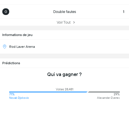
0
Double fautes
1
Voir Tout
Informations de jeu
Rod Laver Arena
Prédictions
Qui va gagner ?
Votes 28,481
71%
29%
Novak Djokovic
Alexander Zverev