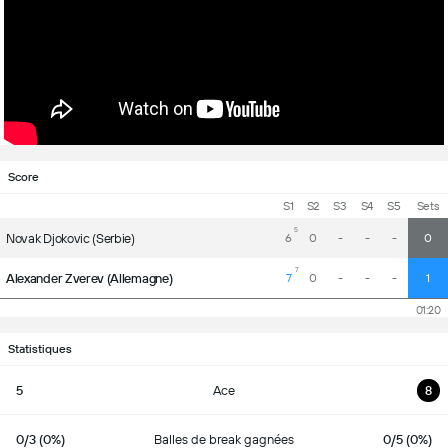
Score
S1
S2
S3
S4
S5
Sets
5
Novak Djokovic (Serbie)
6
0
-
-
-
0
7
Alexander Zverev (Allemagne)
7
0
-
-
-
1
01:20
Statistiques
5
Ace
8
0/3 (0%)
Balles de break gagnées
0/5 (0%)