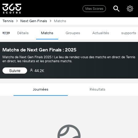
Mes Scores
Tennis
Next Gen Finals
Matchs
Détails
Matchs
Groupes
Actualités
supports
Matchs de Next Gen Finals : 2025
Matchs de Next Gen Finals 2025 ! Le lieu de rendez-vous des matchs en direct de Tennis
en direct, les résultats et les prochains matchs.
Suivre
44.2K
Journées
Résultats