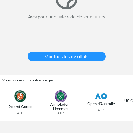
Avis pour une liste vide de jeux futurs
Voir tous les résultats
Vous pourriez être intéressé par
US O
Open d'Australie
Wimbledon -
Roland Garros
Hommes
ATP
ATP
ATP