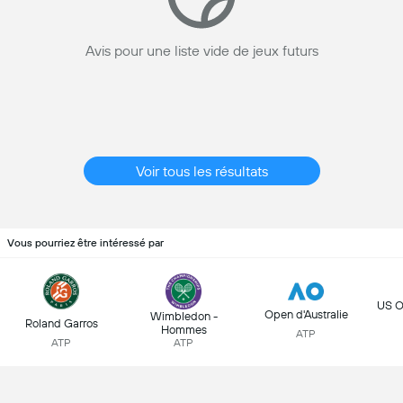
Avis pour une liste vide de jeux futurs
Voir tous les résultats
Vous pourriez être intéressé par
US O
Open d'Australie
Wimbledon -
Roland Garros
Hommes
ATP
ATP
ATP