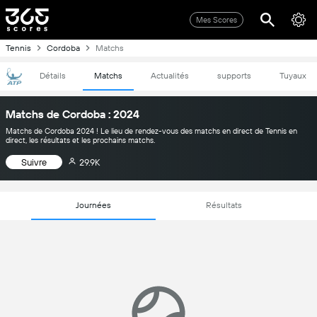
Mes Scores
Tennis
Cordoba
Matchs
Détails
Matchs
Actualités
supports
Tuyaux
Matchs de Cordoba : 2024
Matchs de Cordoba 2024 ! Le lieu de rendez-vous des matchs en direct de Tennis en
direct, les résultats et les prochains matchs.
Suivre
29.9K
Journées
Résultats