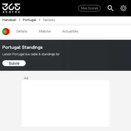
Mes Scores
Handball
Portugal
Tableau
Détails
Matchs
Actualités
Portugal: Standings
Latest Portugal live table & standings for
Suivre
Ad