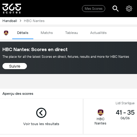
Mes Scores
Handball
HBC Nantes
Détails
Matchs
Tableau
Actualités
HBC Nantes: Scores en direct
The place for all the latest Scores en direct, fixtures, results and more for HBC Nantes
Suivre
Aperçu des scores
Lidl Starligue
41
-
35
06/06
HBC
Nantes
Voir tous les résultats