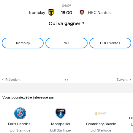
04/09
18:00
Tremblay
HBC Nantes
Qui va gagner ?
Tremblay
Nul
HBC Nantes
Précédent
Suivant
Vous pourriez être intéressé par
D
Paris Handball
Montpellier
Chambery Savoie
L
Lidl Starligue
Lidl Starligue
Lidl Starligue