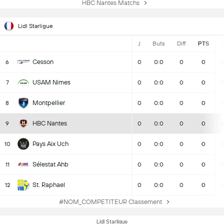
HBC Nantes Matchs
Lidl Starligue
J
Buts
Diff
PTS
Cesson
6
0
0:0
0
0
USAM Nimes
7
0
0:0
0
0
Montpellier
8
0
0:0
0
0
HBC Nantes
9
0
0:0
0
0
Pays Aix Uch
10
0
0:0
0
0
Sélestat Ahb
11
0
0:0
0
0
St. Raphael
12
0
0:0
0
0
#NOM_COMPETITEUR Classement
Lidl Starligue