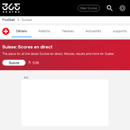
Mes Scores
Football
Suisse
Détails
Matchs
Tableau
Actualités
supports
Suisse: Scores en direct
The place for all the latest Scores en direct, fixtures, results and more for Suisse
Suivre
5.9K
Ad