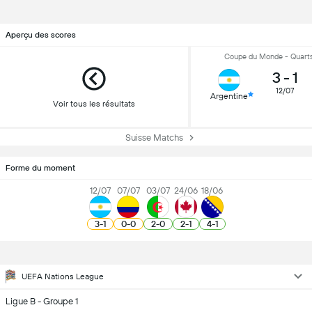
Aperçu des scores
Coupe du Monde - Quarts
3
-
1
12/07
Argentine
Voir tous les résultats
Suisse Matchs
Forme du moment
12/07
07/07
03/07
24/06
18/06
3
-
1
0
-
0
2
-
0
2
-
1
4
-
1
UEFA Nations League
Ligue B - Groupe 1