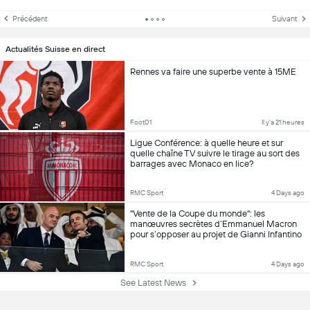
Précédent
Suivant
Actualités Suisse en direct
Rennes va faire une superbe vente à 15ME
Foot01
Il y'a 21 heures
Ligue Conférence: à quelle heure et sur
quelle chaîne TV suivre le tirage au sort des
barrages avec Monaco en lice?
RMC Sport
4 Days ago
"Vente de la Coupe du monde": les
manœuvres secrètes d’Emmanuel Macron
pour s’opposer au projet de Gianni Infantino
RMC Sport
4 Days ago
See Latest News