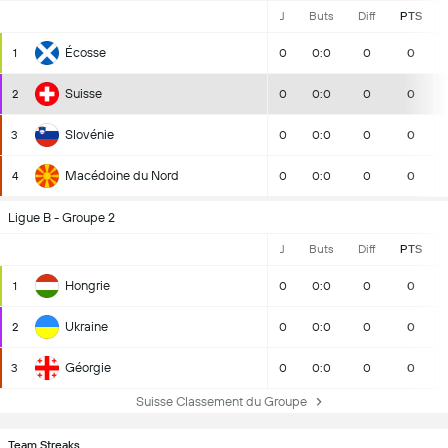
J
Buts
Diff
PTS
Écosse
1
0
0:0
0
0
Suisse
2
0
0:0
0
0
Slovénie
3
0
0:0
0
0
Macédoine du Nord
4
0
0:0
0
0
Ligue B - Groupe 2
J
Buts
Diff
PTS
Hongrie
1
0
0:0
0
0
Ukraine
2
0
0:0
0
0
Géorgie
3
0
0:0
0
0
Suisse Classement du Groupe
Team Streaks