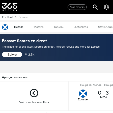
Mes Scores
Football
Écosse
Détails
Matchs
Tableau
Actualités
Statistique
Écosse: Scores en direct
The place for all the latest Scores en direct, fixtures, results and more for Écosse
Suivre
2.5K
Aperçu des scores
Coupe du Monde - Groupe 
0
-
3
24/06
Écosse
Voir tous les résultats