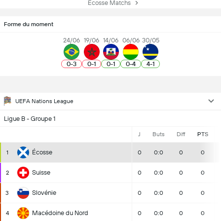
Écosse Matchs
Forme du moment
24/06
19/06
14/06
06/06
30/05
0
-
3
0
-
1
0
-
1
0
-
4
4
-
1
UEFA Nations League
Ligue B - Groupe 1
J
Buts
Diff
PTS
Écosse
1
0
0:0
0
0
Suisse
2
0
0:0
0
0
Slovénie
3
0
0:0
0
0
Macédoine du Nord
4
0
0:0
0
0