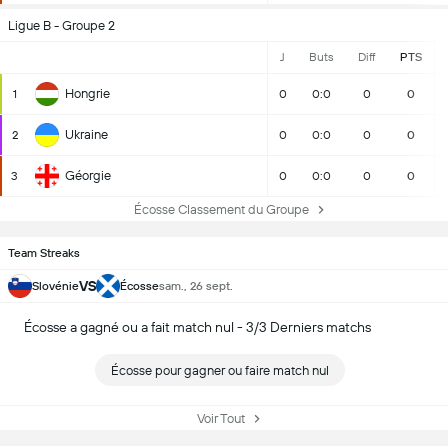
Ligue B - Groupe 2
J
Buts
Diff
PTS
Hongrie
1
0
0:0
0
0
Ukraine
2
0
0:0
0
0
Géorgie
3
0
0:0
0
0
Écosse Classement du Groupe
Team Streaks
VS
Slovénie
Écosse
sam., 26 sept.
Écosse a gagné ou a fait match nul - 3/3 Derniers matchs
Écosse pour gagner ou faire match nul
Voir Tout