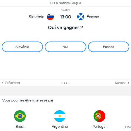
UEFA Nations League
26/09
13:00
Slovénie
Écosse
Qui va gagner ?
Slovénie
Nul
Écosse
Précédent
Suivant
Vous pourriez être intéressé par
Brésil
Argentine
Portugal
Co