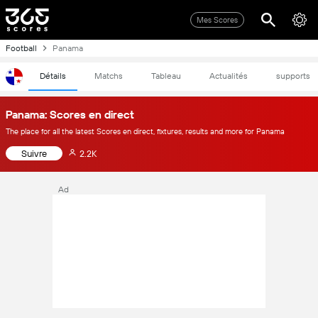
Mes Scores
Football
Panama
Détails
Matchs
Tableau
Actualités
supports
Panama: Scores en direct
The place for all the latest Scores en direct, fixtures, results and more for Panama
Suivre
2.2K
Ad