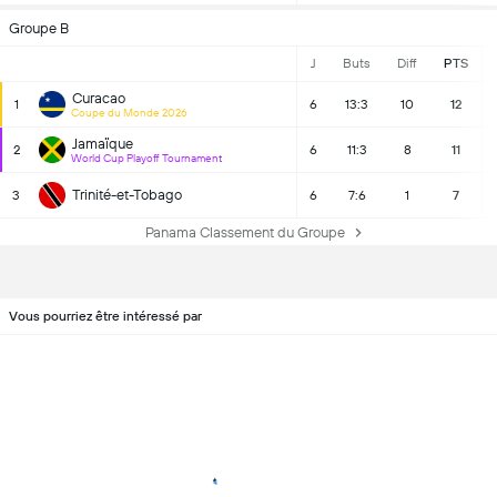
Groupe B
J
Buts
Diff
PTS
Curacao
1
6
13:3
10
12
Coupe du Monde 2026
Jamaïque
2
6
11:3
8
11
World Cup Playoff Tournament
Trinité-et-Tobago
3
6
7:6
1
7
Panama Classement du Groupe
Vous pourriez être intéressé par