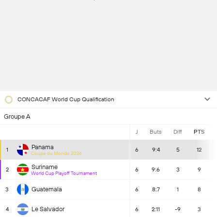
CONCACAF World Cup Qualification
Groupe A
J
Buts
Diff
PTS
Panama
1
6
9:4
5
12
Coupe du Monde 2026
Suriname
2
6
9:6
3
9
World Cup Playoff Tournament
Guatemala
3
6
8:7
1
8
Le Salvador
4
6
2:11
-9
3