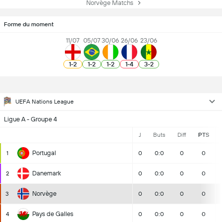
Norvège Matchs
Forme du moment
11/07
05/07
30/06
26/06
23/06
1
-
2
1
-
2
1
-
2
1
-
4
3
-
2
UEFA Nations League
Ligue A - Groupe 4
J
Buts
Diff
PTS
Portugal
1
0
0:0
0
0
Danemark
2
0
0:0
0
0
Norvège
3
0
0:0
0
0
Pays de Galles
4
0
0:0
0
0