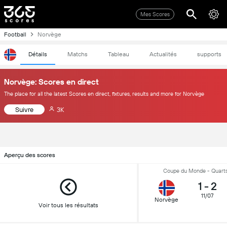
Mes Scores
Football
Norvège
Détails
Matchs
Tableau
Actualités
supports
Norvège: Scores en direct
The place for all the latest Scores en direct, fixtures, results and more for Norvège
Suivre
3K
Aperçu des scores
Coupe du Monde - Quarts
1
-
2
11/07
Norvège
Voir tous les résultats