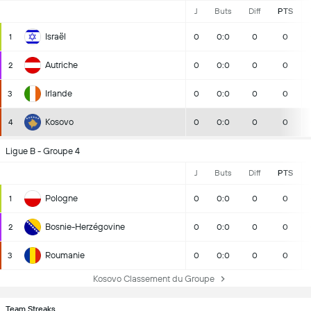
J
Buts
Diff
PTS
Israël
1
0
0:0
0
0
Autriche
2
0
0:0
0
0
Irlande
3
0
0:0
0
0
Kosovo
4
0
0:0
0
0
Ligue B - Groupe 4
J
Buts
Diff
PTS
Pologne
1
0
0:0
0
0
Bosnie-Herzégovine
2
0
0:0
0
0
Roumanie
3
0
0:0
0
0
Kosovo Classement du Groupe
Team Streaks