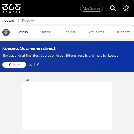
Mes Scores
Football
Kosovo
Détails
Matchs
Tableau
Actualités
supports
Kosovo: Scores en direct
The place for all the latest Scores en direct, fixtures, results and more for Kosovo
Suivre
1.1K
Ad