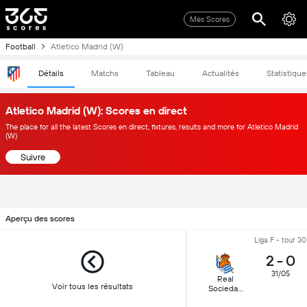
Mes Scores
Football
Atletico Madrid (W)
Détails
Matchs
Tableau
Actualités
Statistique
Atletico Madrid (W): Scores en direct
The place for all the latest Scores en direct, fixtures, results and more for Atletico Madrid
(W)
Suivre
Aperçu des scores
Liga F - tour 30
2
-
0
31/05
Real
Voir tous les résultats
Sociedad
(W)