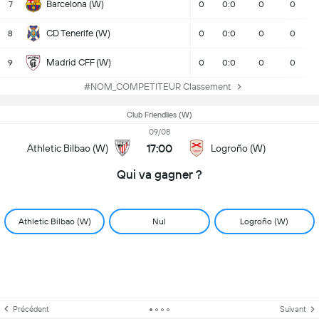
Barcelona (W)
7
0
0:0
0
0
CD Tenerife (W)
8
0
0:0
0
0
Madrid CFF (W)
9
0
0:0
0
0
#NOM_COMPETITEUR Classement
Club Friendlies (W)
09/08
17:00
Athletic Bilbao (W)
Logroño (W)
Qui va gagner ?
Athletic Bilbao (W)
Nul
Logroño (W)
Précédent
Suivant