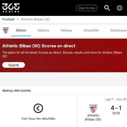
Mes Scores
Football
Athletic Bilbao (W)
Détails
Matchs
Tableau
Actualités
Statistique
Athletic Bilbao (W): Scores en direct
The place for all the latest Scores en direct, fixtures, results and more for Athletic Bilbao
(W)
Suivre
Aperçu des scores
Liga F - tour 30
4
-
1
31/05
Athletic
Voir tous les résultats
Bilbao (W)