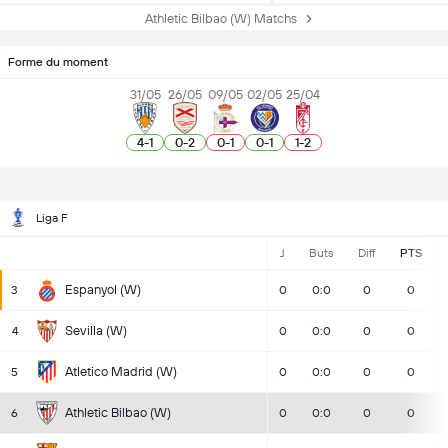
Athletic Bilbao (W) Matchs
Forme du moment
31/05
26/05
09/05
02/05
25/04
4
-
1
0
-
2
0
-
1
0
-
1
1
-
2
Liga F
J
Buts
Diff
PTS
Espanyol (W)
3
0
0:0
0
0
Sevilla (W)
4
0
0:0
0
0
Atletico Madrid (W)
5
0
0:0
0
0
Athletic Bilbao (W)
6
0
0:0
0
0