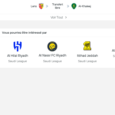
Transfert
Lens
Al-Khaleej
libre
Voir Tout
Vous pourriez être intéressé par
Al
Al Nassr FC Riyadh
Al Hilal Riyadh
Ittihad Jeddah
S
Saudi League
Saudi League
Saudi League