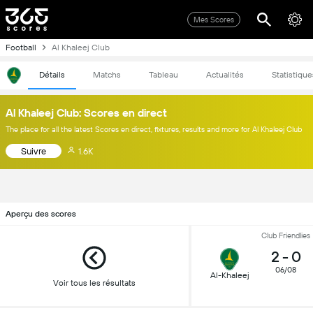
Mes Scores
Football
Al Khaleej Club
Détails
Matchs
Tableau
Actualités
Statistique
Al Khaleej Club: Scores en direct
The place for all the latest Scores en direct, fixtures, results and more for Al Khaleej Club
Suivre
1.6K
Aperçu des scores
Club Friendlies
2
-
0
06/08
Al-Khaleej
Voir tous les résultats