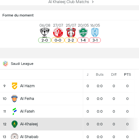
Al Khaleej Club Matchs
Forme du moment
06/08
27/07
25/07
20/05
16/05
2
-
0
0
-
0
2
-
2
1
-
4
3
-
1
Saudi League
J
Buts
Diff
PTS
Al Hazm
9
0
0:0
0
0
Al Feiha
10
0
0:0
0
0
Al Fateh
11
0
0:0
0
0
Al-Khaleej
12
0
0:0
0
0
Al Shabab
13
0
0:0
0
0