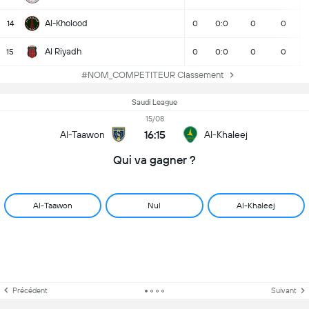
Al-Kholood
14
0
0:0
0
0
Al Riyadh
15
0
0:0
0
0
#NOM_COMPETITEUR Classement
Saudi League
15/08
16:15
Al-Taawon
Al-Khaleej
Qui va gagner ?
Al-Taawon
Nul
Al-Khaleej
Précédent
Suivant