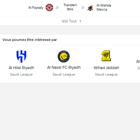
Transfert
Al Wehda
Al Faysaly
libre
Mecca
Voir Tout
Vous pourriez être intéressé par
Al
Al Nassr FC Riyadh
Al Hilal Riyadh
Ittihad Jeddah
S
Saudi League
Saudi League
Saudi League