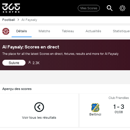
Mes Scores
Football
Al Faysaly
Détails
Matchs
Tableau
Actualités
Statistique
Al Faysaly: Scores en direct
The place for all the latest Scores en direct, fixtures, results and more for Al Faysaly
Suivre
2.3K
Aperçu des scores
Club Friendlies
1
-
3
01/08
Beltinci
Voir tous les résultats