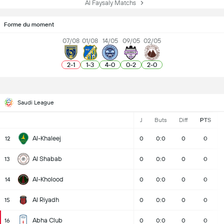
Al Faysaly Matchs
Forme du moment
07/08
01/08
14/05
09/05
02/05
2
-
1
1
-
3
4
-
0
0
-
2
2
-
0
Saudi League
J
Buts
Diff
PTS
Al-Khaleej
12
0
0:0
0
0
Al Shabab
13
0
0:0
0
0
Al-Kholood
14
0
0:0
0
0
Al Riyadh
15
0
0:0
0
0
Abha Club
16
0
0:0
0
0