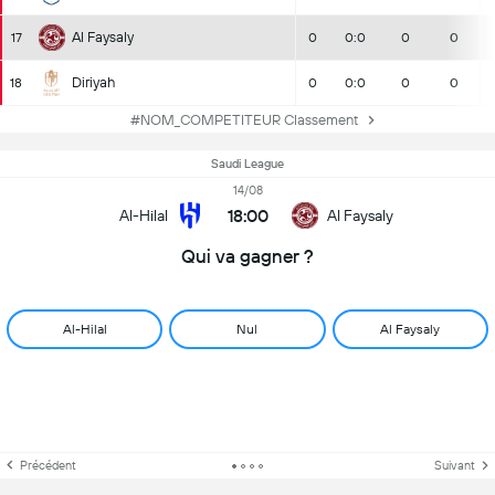
Al Faysaly
17
0
0:0
0
0
Diriyah
18
0
0:0
0
0
#NOM_COMPETITEUR Classement
Saudi League
14/08
18:00
Al-Hilal
Al Faysaly
Qui va gagner ?
Al-Hilal
Nul
Al Faysaly
Précédent
Suivant