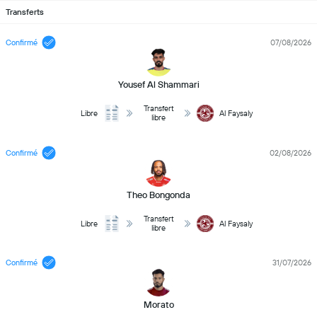
Transferts
Confirmé
07/08/2026
Yousef Al Shammari
Transfert
Libre
Al Faysaly
libre
Confirmé
02/08/2026
Theo Bongonda
Transfert
Libre
Al Faysaly
libre
Confirmé
31/07/2026
Morato