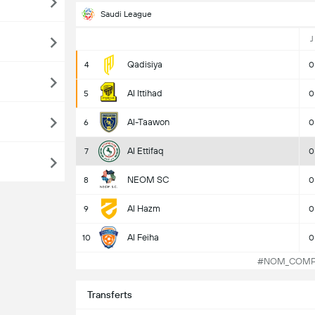
Saudi League
J
Qadisiya
4
0
Al Ittihad
5
0
Al-Taawon
6
0
Al Ettifaq
7
0
NEOM SC
8
0
Al Hazm
9
0
Al Feiha
10
0
#NOM_COMPET
Transferts