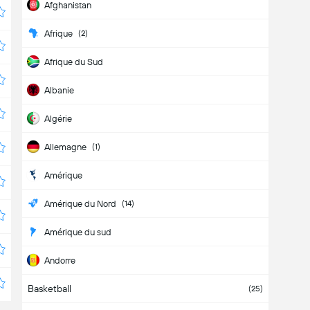
Afghanistan
Afrique
(2)
Afrique du Sud
Albanie
Algérie
Allemagne
(1)
Amérique
Amérique du Nord
(14)
Amérique du sud
Andorre
Basketball
Angleterre
(1)
(25)