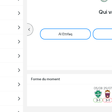
Qui v
Al Ettifaq
Forme du moment
05/08
25/07
3
-
1
3
-
1