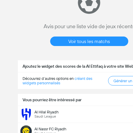
Avis pour une liste vide de jeux récent
Voir tous les matchs
Ajoutez le widget des scores de la Al Ettifaq à votre site We
Découvrez d’autres options en
créant des
Générer un
widgets personnalisés
Vous pourriez être intéressé par
Al Hilal Riyadh
Saudi League
King's Cup
18/08
Al Nassr FC Riyadh
16:15
Al Jabalain
Al Ettifaq