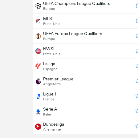
UEFA Champions League Qualifiers
Europe
MLS
Etats-Unis
UEFA Europa League Qualifiers
Europe
NWSL
Etats-Unis
LaLiga
Espagne
Premier League
Angleterre
Ligue 1
France
Serie A
Italie
Bundesliga
Allemagne