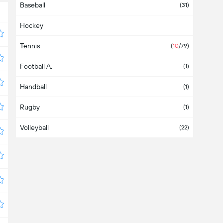
Baseball
Angola
(31)
Hockey
Antigua-et-Barbuda
Tennis
Arabie Saoudite
(
10
/79)
Football A.
Argentine
(7)
(1)
Handball
Arménie
(1)
Rugby
Aruba
(1)
Volleyball
Asie
(22)
Australie
Autriche
Azerbaïdjan
Bahamas