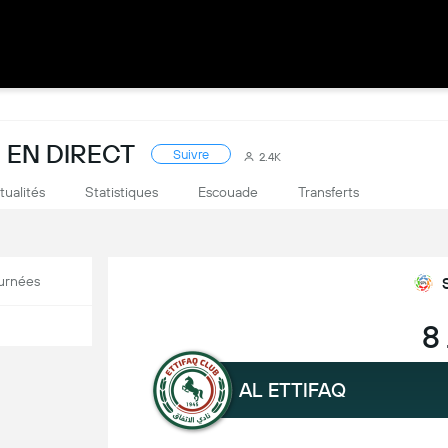
 EN DIRECT
Suivre
2.4K
tualités
Statistiques
Escouade
Transferts
urnées
8
AL ETTIFAQ