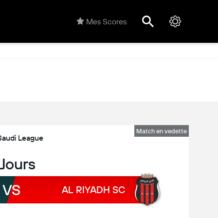
Mes Scores
Match en vedette
Saudi League
 Jours
VS
AL RIYADH SC