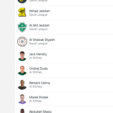
Saudi League
Nombre total de but (2.5)
Ittihad Jeddah
Saudi League
Al Ahli Jeddah
Saudi League
Moins de
Plus de
Al Shabab Riyadh
Saudi League
Jack Hendry
Al Ettifaq
Ondrej Duda
Al Ettifaq
Bersant Celina
Al Ettifaq
Marek Rodak
Al Ettifaq
Abdullah Madu