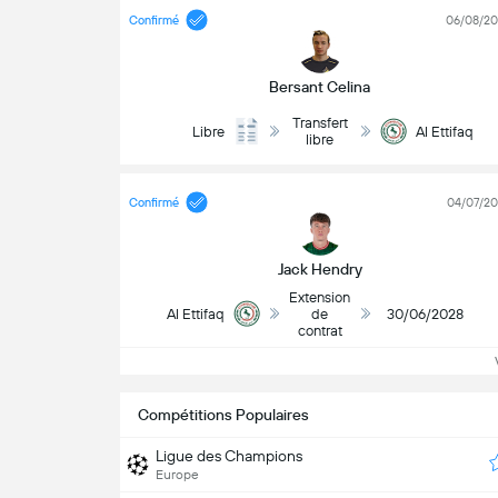
Confirmé
06/08/2
Bersant Celina
Transfert
Libre
Al Ettifaq
libre
Confirmé
04/07/2
Jack Hendry
Extension
Al Ettifaq
de
30/06/2028
contrat
Vo
Compétitions Populaires
Ligue des Champions
Europe