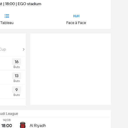
ût | 18:00 | EGO stadium
Tableau
Face à Face
 Cup
16
Buts
13
Buts
9
Buts
udi League
14/08
18:00
Al Riyadh