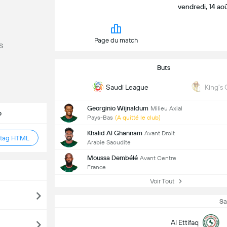
vendredi, 14 ao
Page du match
s
Buts
Saudi League
King's
Georginio Wijnaldum
Milieu Axial
b
Pays-Bas
(A quitté le club)
Khalid Al Ghannam
Avant Droit
 tag HTML
Arabie Saoudite
Moussa Dembélé
Avant Centre
France
Voir Tout
Sa
Al Ettifaq