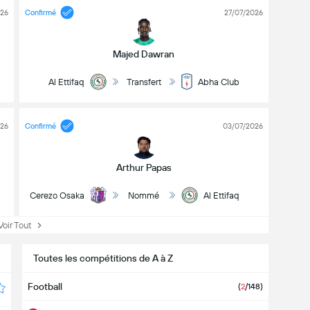
026
Confirmé
27/07/2026
Majed Dawran
Al Ettifaq
Transfert
Abha Club
026
Confirmé
03/07/2026
Arthur Papas
Cerezo Osaka
Nommé
Al Ettifaq
ir Tout
Toutes les compétitions de A à Z
Football
(
2
/148)