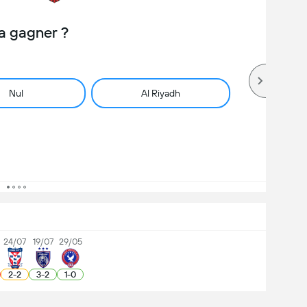
a gagner ?
Nul
Al Riyadh
24/07
19/07
29/05
2
-
2
3
-
2
1
-
0