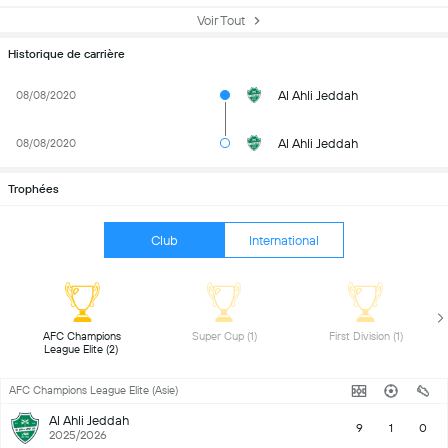
Voir Tout
Historique de carrière
Al Ahli Jeddah
08/08/2020
Al Ahli Jeddah
08/08/2020
Trophées
Club
International
 AFC Champions 
 Super Cup (1) 
 First Division (1) 
League Elite (2) 
AFC Champions League Elite (Asie)
Al Ahli Jeddah
9
1
0
2025/2026