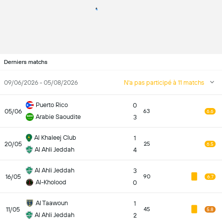
Derniers matchs
09/06/2026 - 05/08/2026
N'a pas participé à 11 matchs
Puerto Rico
0
05/06
63
6.6
Arabie Saoudite
3
Al Khaleej Club
1
20/05
25
6.5
Al Ahli Jeddah
4
Al Ahli Jeddah
3
16/05
90
6.7
Al-Kholood
0
Al Taawoun
1
11/05
45
5.8
Al Ahli Jeddah
2