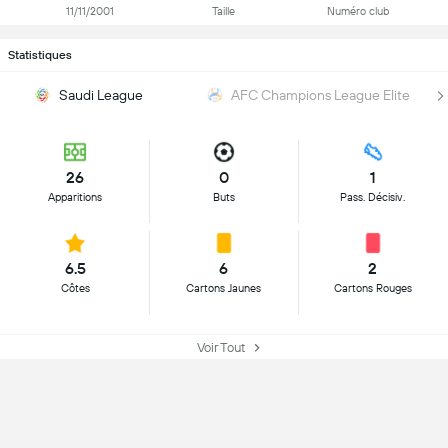
11/11/2001
Taille
Numéro club
Statistiques
Saudi League
AFC Champions League Elite
26
0
1
Apparitions
Buts
Pass. Décisiv.
6.5
6
2
Côtes
Cartons Jaunes
Cartons Rouges
Voir Tout