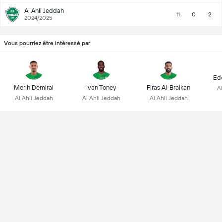
Al Ahli Jeddah
11
0
2
2024/2025
Vous pourriez être intéressé par
Ed
Merih Demiral
Ivan Toney
Firas Al-Braikan
A
Al Ahli Jeddah
Al Ahli Jeddah
Al Ahli Jeddah