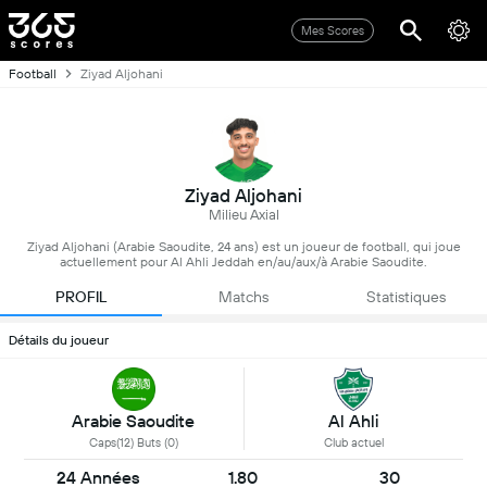
Mes Scores
Football
Ziyad Aljohani
Ziyad Aljohani
Milieu Axial
Ziyad Aljohani (Arabie Saoudite, 24 ans) est un joueur de football, qui joue
actuellement pour Al Ahli Jeddah en/au/aux/à Arabie Saoudite.
PROFIL
Matchs
Statistiques
Détails du joueur
Arabie Saoudite
Al Ahli
Caps(12) Buts (0)
Club actuel
24 Années
1.80
30