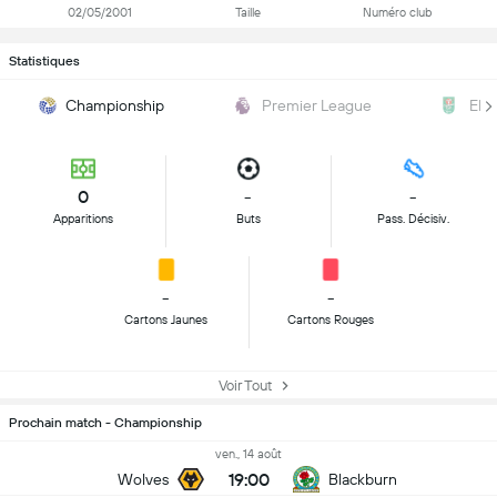
02/05/2001
Taille
Numéro club
Statistiques
Championship
Premier League
EFL
0
-
-
Apparitions
Buts
Pass. Décisiv.
-
-
Cartons Jaunes
Cartons Rouges
Voir Tout
Prochain match - Championship
ven., 14 août
19:00
Wolves
Blackburn