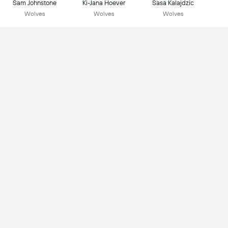
Sam Johnstone
Ki-Jana Hoever
Sasa Kalajdzic
Wolves
Wolves
Wolves