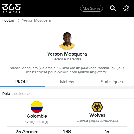
Mes Scores
Football
Yerson Mosquera
Yerson Mosquera
Defenseur Central
Yerson Mosquera (Colombie, 25 ans) est un joueur de football, qui joue
actuellement pour Wolves en/au/aux/à Angleterre.
PROFIL
Matchs
Statistiques
Détails du joueur
Wolves
Colombie
Contrat jusqu'à 30/06/2030
Caps(4) Buts (1)
25 Années
1.88
15