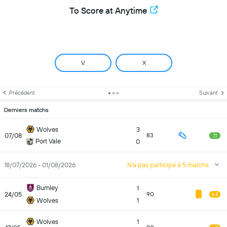
To Score at Anytime
V
X
Précédent
Suivant
Derniers matchs
Wolves
3
07/08
83
7.1
Port Vale
0
18/07/2026 - 01/08/2026
N'a pas participé à 5 matchs
Burnley
1
24/05
90
6.8
Wolves
1
Wolves
1