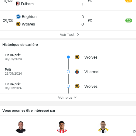
17/05
90
6.0
Fulham
1
Brighton
3
09/05
90
7.0
Wolves
0
Voir Tout
Historique de carrière
Fin de prêt
Wolves
01/07/2024
Prêt
Villarreal
23/01/2024
Fin de prêt
Wolves
01/01/2024
Voir plus
Vous pourriez être intéressé par
R