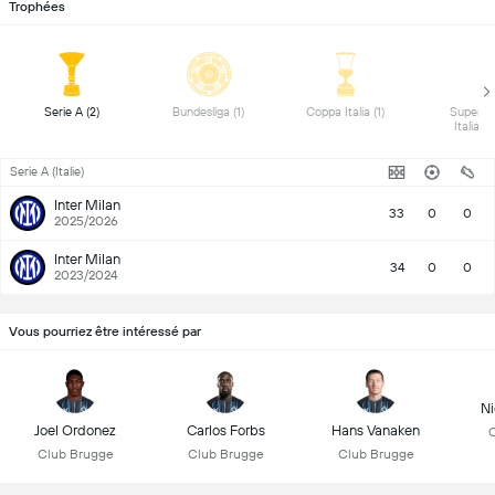
Trophées
 Serie A (2) 
 Bundesliga (1) 
 Coppa Italia (1) 
 Superco
Serie A (Italie)
Inter Milan
33
0
0
2025/2026
Inter Milan
34
0
0
2023/2024
Vous pourriez être intéressé par
Ni
Joel Ordonez
Carlos Forbs
Hans Vanaken
C
Club Brugge
Club Brugge
Club Brugge