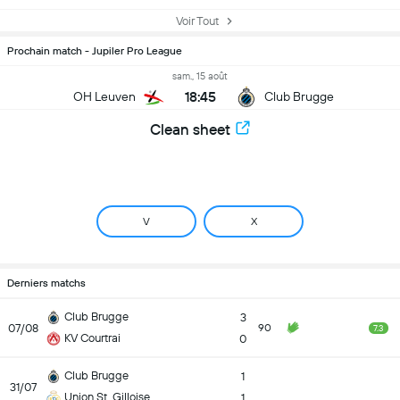
Voir Tout
Prochain match - Jupiler Pro League
sam., 15 août
18:45
OH Leuven
Club Brugge
Clean sheet
V
X
Derniers matchs
Club Brugge
3
07/08
90
7.3
KV Courtrai
0
Club Brugge
1
31/07
Union St. Gilloise
1