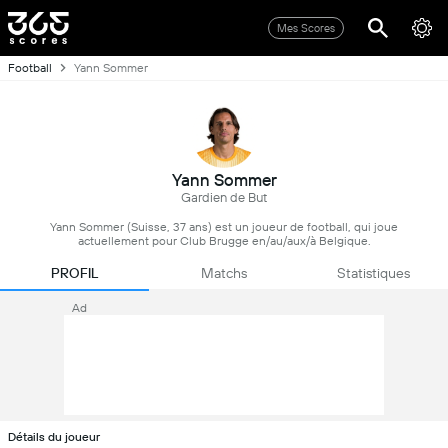
Mes Scores
Football
Yann Sommer
Yann Sommer
Gardien de But
Yann Sommer (Suisse, 37 ans) est un joueur de football, qui joue
actuellement pour Club Brugge en/au/aux/à Belgique.
PROFIL
Matchs
Statistiques
Ad
Détails du joueur