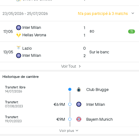
23/05/2026 - 25/07/2026
N'a pas participé à 3 matchs
Inter Milan
1
17/05
80
7.1
Hellas Verona
1
Lazio
0
13/05
Sur le banc
Inter Milan
2
Voir Tout
Historique de carrière
Transfert libre
Club Brugge
14/07/2026
Transfert
€6.9M
Inter Milan
07/08/2023
Transfert
€9M
Bayern Munich
19/01/2023
Voir plus