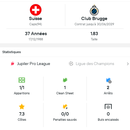
Suisse
Club Brugge
Caps(94)
Contrat jusqu'à 30/06/2029
37 Années
1.83
17/12/1988
Taille
Statistiques
Jupiler Pro League
Ligue des Champions
1/1
1
2
Apparitions
Clean Sheet
Arrêts
7.3
0/0
0
Côtes
Penalties sauvés
Buts encaissés