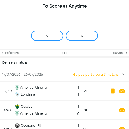
To Score at Anytime
V
X
Précédent
Suivant
Derniers matchs
17/07/2026 - 26/07/2026
N'a pas participé à 3 matchs
América Mineiro
1
13/07
21
6.3
Londrina
1
Cuiabá
1
02/07
81
6.7
América Mineiro
0
Operário-PR
1