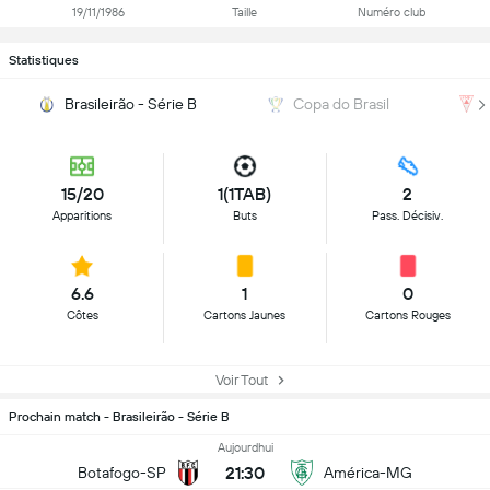
19/11/1986
Taille
Numéro club
Statistiques
Brasileirão - Série B
Copa do Brasil
15/20
1(1TAB)
2
Apparitions
Buts
Pass. Décisiv.
6.6
1
0
Côtes
Cartons Jaunes
Cartons Rouges
Voir Tout
Prochain match - Brasileirão - Série B
Aujourdhui
21:30
Botafogo-SP
América-MG