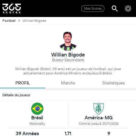
Mes Scores
Football
Willian Bigode
Willian Bigode
Buteur Secondaire
Willian Bigode (Brésil, 39 ans) est un joueur de football, qui joue
actuellement pour América Mineiro en/au/aux/à Brésil.
PROFIL
Matchs
Statistiques
Détails du joueur
Brésil
América-MG
Nationality
Contrat jusqu'à 30/11/2026
39 Années
1.71
9