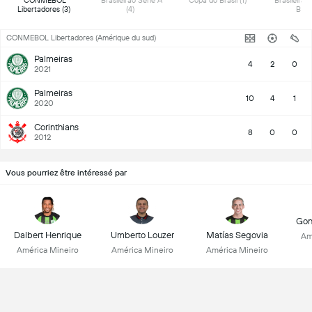
 CONMEBOL 
 Brasileirão Série A 
 Copa do Brasil (1) 
 Brasileirão 
Libertadores (3) 
(4) 
B (1)
CONMEBOL Libertadores (Amérique du sud)
Palmeiras
4
2
0
2021
Palmeiras
10
4
1
2020
Corinthians
8
0
0
2012
Vous pourriez être intéressé par
Gon
Dalbert Henrique
Umberto Louzer
Matías Segovia
Am
América Mineiro
América Mineiro
América Mineiro