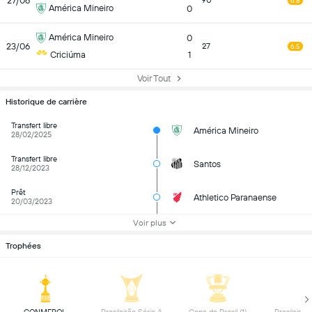
27/06
90
6.8
América Mineiro
0
América Mineiro
0
23/06
27
6.5
Criciúma
1
Voir Tout
Historique de carrière
Transfert libre
América Mineiro
28/02/2025
Transfert libre
Santos
28/12/2023
Prêt
Athletico Paranaense
20/03/2023
Voir plus
Trophées