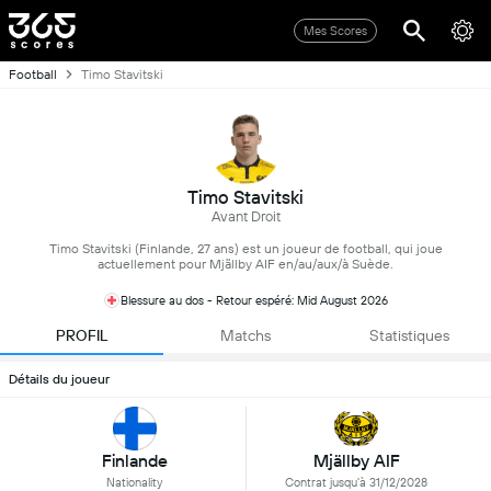
Mes Scores
Football
Timo Stavitski
Timo Stavitski
Avant Droit
Timo Stavitski (Finlande, 27 ans) est un joueur de football, qui joue
actuellement pour Mjällby AIF en/au/aux/à Suède.
Blessure au dos - Retour espéré: Mid August 2026
PROFIL
Matchs
Statistiques
Détails du joueur
Finlande
Mjällby AIF
Nationality
Contrat jusqu'à 31/12/2028