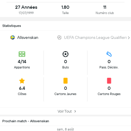
27 Années
1.80
11
17/07/1999
Taille
Numéro club
Statistiques
Allsvenskan
UEFA Champions League Qualifiers
4/14
0
0
Apparitions
Buts
Pass. Décisiv.
6.4
0
0
Côtes
Cartons Jaunes
Cartons Rouges
Voir Tout
Prochain match - Allsvenskan
sam., 8 août