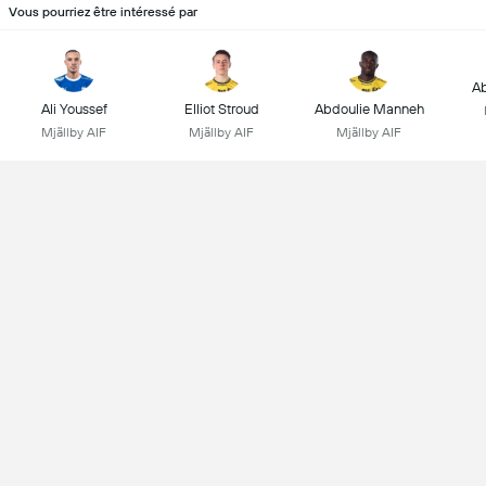
Vous pourriez être intéressé par
Ab
Ali Youssef
Elliot Stroud
Abdoulie Manneh
Mjällby AIF
Mjällby AIF
Mjällby AIF