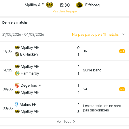
15:30
Mjällby AIF
Elfsborg
Pas dans l'équipe
Derniers matchs
21/05/2026 - 04/08/2026
N'a pas participé à 11 matchs
Mjällby AIF
0
17/05
16
6.4
BK Häcken
1
Mjällby AIF
2
14/05
Sur le banc
Hammarby
1
Degerfors IF
1
09/05
24
6.5
Mjällby AIF
4
Malmö FF
2
Les statistiques ne sont
03/05
pas disponibles
Mjällby AIF
3
Voir Tout