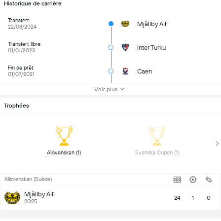
Historique de carrière
Transfert
Mjällby AIF
22/08/2024
Transfert libre
Inter Turku
01/01/2023
Fin de prêt
Caen
01/07/2021
Voir plus
Trophées
 Allsvenskan (1) 
 Svenska Cupen (1) 
Allsvenskan (Suède)
Mjällby AIF
24
1
0
2025