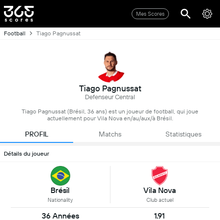
Mes Scores
Football
Tiago Pagnussat
Tiago Pagnussat
Defenseur Central
Tiago Pagnussat (Brésil, 36 ans) est un joueur de football, qui joue
actuellement pour Vila Nova en/au/aux/à Brésil.
PROFIL
Matchs
Statistiques
Détails du joueur
Brésil
Vila Nova
Nationality
Club actuel
36 Années
1.91