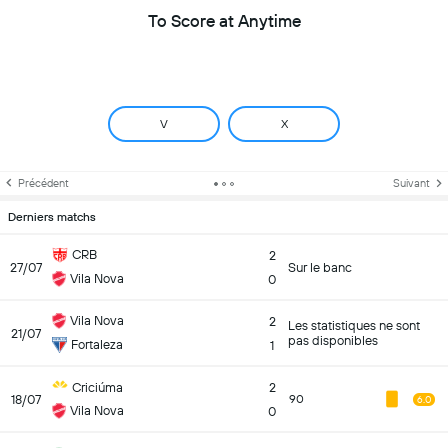
To Score at Anytime
V
X
Précédent
Suivant
Derniers matchs
CRB
2
27/07
Sur le banc
Vila Nova
0
Vila Nova
2
Les statistiques ne sont
21/07
pas disponibles
Fortaleza
1
Criciúma
2
18/07
90
6.0
Vila Nova
0