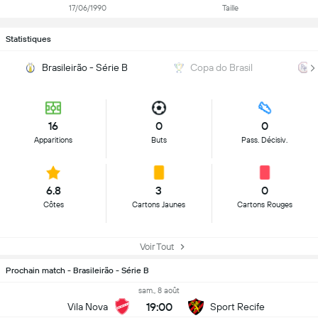
17/06/1990
Taille
Statistiques
Brasileirão - Série B
Copa do Brasil
16
0
0
Apparitions
Buts
Pass. Décisiv.
6.8
3
0
Côtes
Cartons Jaunes
Cartons Rouges
Voir Tout
Prochain match - Brasileirão - Série B
sam., 8 août
19:00
Vila Nova
Sport Recife