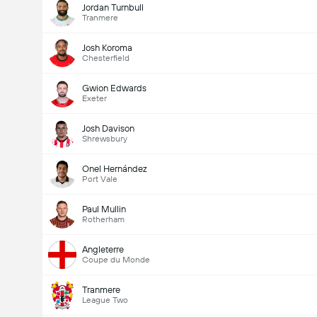
Jordan Turnbull
Tranmere
Josh Koroma
Chesterfield
Gwion Edwards
Exeter
Josh Davison
Shrewsbury
Onel Hernández
Port Vale
Paul Mullin
Rotherham
Angleterre
Coupe du Monde
Tranmere
League Two