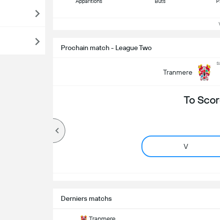
Apparitions
Buts
P
Vo
Prochain match - League Two
s
Tranmere
To Scor
V
Derniers matchs
Tranmere