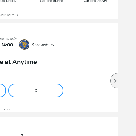
ass. Décisiv.
Cartons Jaunes
Cartons Rouges
ir Tout
am., 15 août
14:00
Shrewsbury
e at Anytime
X
2