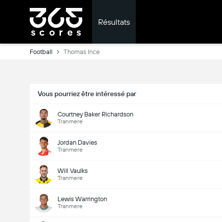
Résultats
Football
Thomas Ince
Vous pourriez être intéressé par
Courtney Baker Richardson
Tranmere
Jordan Davies
Tranmere
Will Vaulks
Tranmere
Lewis Warrington
Tranmere