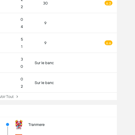
30
6.2
2
0
9
4
5
9
6.6
1
3
Sur le banc
0
0
Sur le banc
2
ir Tout
Tranmere