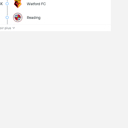
8K
Watford FC
Reading
oir plus