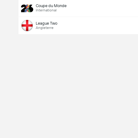
Coupe du Monde
International
League Two
Angleterre
Last Goalscorer
V
X