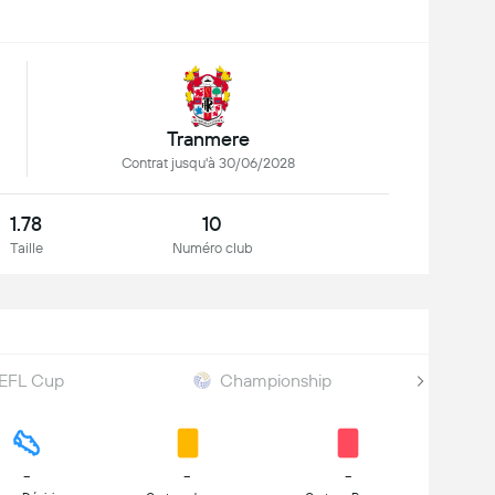
Tranmere
Contrat jusqu'à 30/06/2028
1.78
10
Taille
Numéro club
EFL Cup
Championship
-
-
-