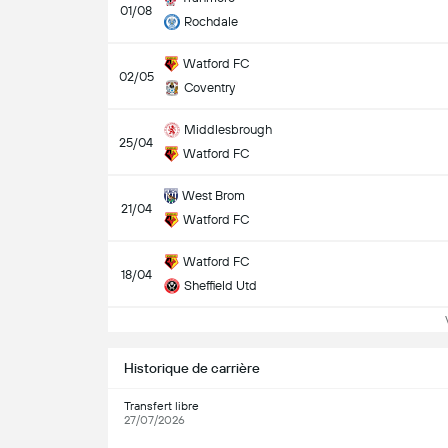
01/08
Rochdale
Watford FC
02/05
Coventry
Middlesbrough
25/04
Watford FC
West Brom
21/04
Watford FC
Watford FC
18/04
Sheffield Utd
Vo
Historique de carrière
Transfert libre
27/07/2026