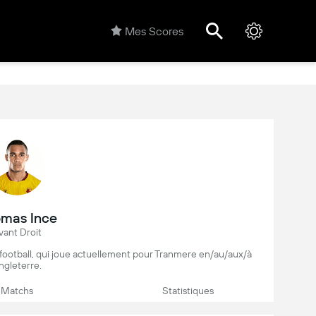
Mes Scores
mas Ince
vant Droit
 football, qui joue actuellement pour Tranmere en/au/aux/à
ngleterre.
Matchs
Statistiques