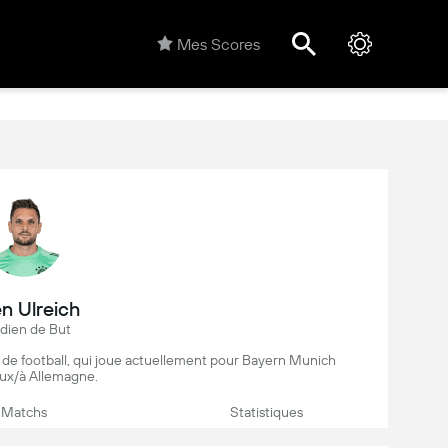
Mes Scores
n Ulreich
dien de But
 de football, qui joue actuellement pour Bayern Munich
ux/à Allemagne.
Matchs
Statistiques