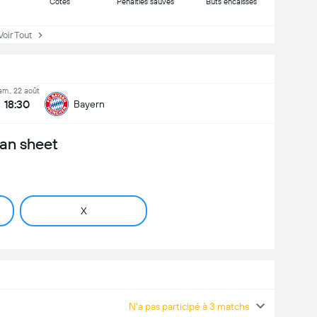
Côtes
Penalties sauvés
Buts encaissés
ir Tout
am., 22 août
18:30
Bayern
an sheet
X
N'a pas participé à 3 matchs