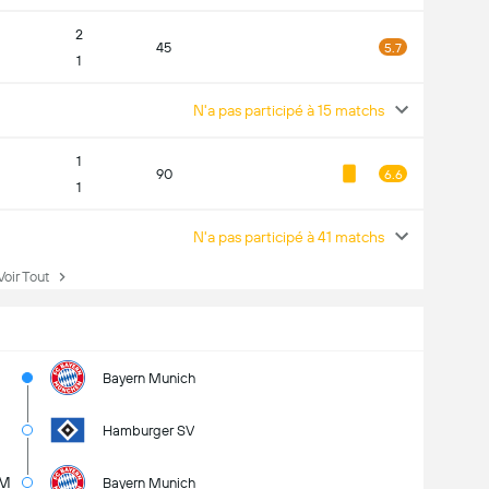
2
45
5.7
1
N'a pas participé à 15 matchs
1
90
6.6
1
N'a pas participé à 41 matchs
ir Tout
Bayern Munich
Hamburger SV
5M
Bayern Munich