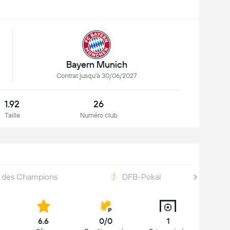
Bayern Munich
Contrat jusqu'à 30/06/2027
1.92
26
Taille
Numéro club
e des Champions
DFB-Pokal
6.6
0/0
1