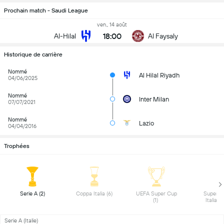
Prochain match - Saudi League
ven., 14 août
18:00
Al-Hilal
Al Faysaly
Historique de carrière
Nommé
Al Hilal Riyadh
04/06/2025
Nommé
Inter Milan
07/07/2021
Nommé
Lazio
04/04/2016
Trophées
 Serie A (2) 
 Coppa Italia (6) 
 UEFA Super Cup 
 Superco
(1) 
Serie A (Italie)