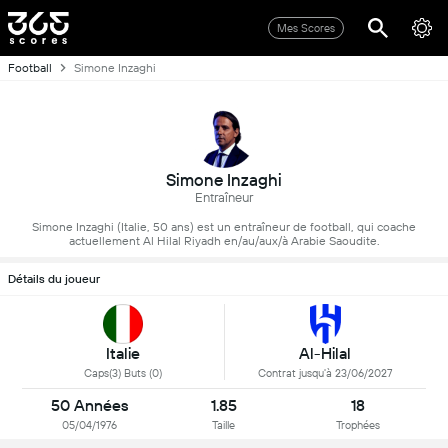
Mes Scores
Football
Simone Inzaghi
Simone Inzaghi
Entraîneur
Simone Inzaghi (Italie, 50 ans) est un entraîneur de football, qui coache
actuellement Al Hilal Riyadh en/au/aux/à Arabie Saoudite.
Détails du joueur
Italie
Al-Hilal
Caps(3) Buts (0)
Contrat jusqu'à 23/06/2027
50 Années
1.85
18
05/04/1976
Taille
Trophées