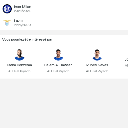
Inter Milan
2023/2024
Lazio
1999/2000
Vous pourriez être intéressé par
J
Karim Benzema
Salem Al Dawsari
Ruben Neves
Al
Al Hilal Riyadh
Al Hilal Riyadh
Al Hilal Riyadh