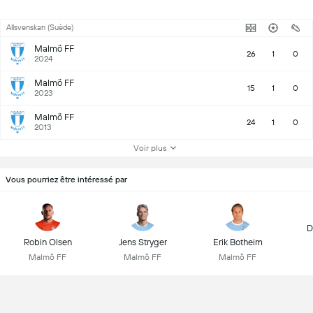
Allsvenskan (Suède)
Malmö FF
26
1
0
2024
Malmö FF
15
1
0
2023
Malmö FF
24
1
0
2013
Voir plus
Vous pourriez être intéressé par
D
Robin Olsen
Jens Stryger
Erik Botheim
Malmö FF
Malmö FF
Malmö FF