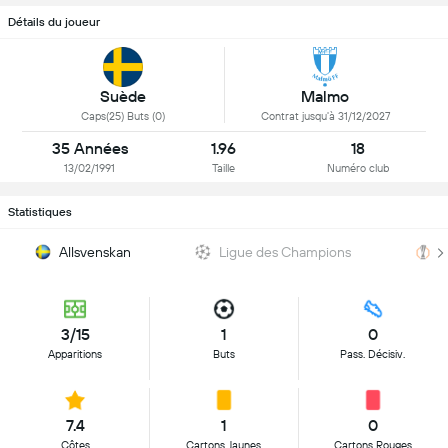
Détails du joueur
Suède
Malmo
Caps(25) Buts (0)
Contrat jusqu'à 31/12/2027
35 Années
1.96
18
13/02/1991
Taille
Numéro club
Statistiques
Allsvenskan
Ligue des Champions
U
3/15
1
0
Apparitions
Buts
Pass. Décisiv.
7.4
1
0
Côtes
Cartons Jaunes
Cartons Rouges