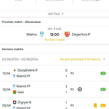
Voir Tout
Prochain match - Allsvenskan
dim., 9 août
12:00
Malmo
Degerfors IF
Pas dans l'équipe
Derniers matchs
23/04/2026 - 02/08/2026
N'a pas participé à 13 matchs
Djurgårdens IF
0
17/04
90
7.2
Malmö FF
1
Malmö FF
3
12/04
90
8.2
Gais
1
Örgryte IS
1
05/04
90
6.6
Malmö FF
1