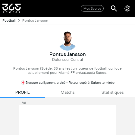
Mes Scores
Football
Pontus Jansson
Pontus Jansson
Defenseur Central
Pontus Jansson (Suède, 35 ans) est un joueur de football, qui joue
actuellement pour Malmö FF en/au/aux/à Suède.
Blessure au ligament croisé - Retour espéré: Saison terminée
PROFIL
Matchs
Statistiques
Ad