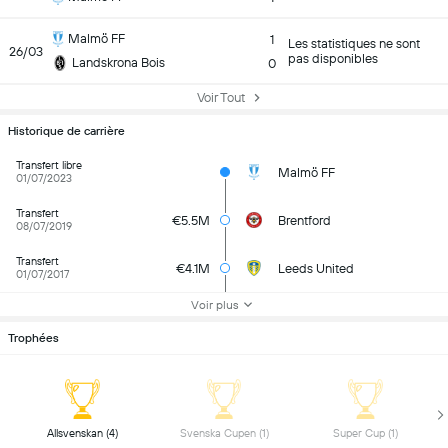
Malmö FF
1
Les statistiques ne sont
26/03
pas disponibles
Landskrona Bois
0
Voir Tout
Historique de carrière
Transfert libre
Malmö FF
01/07/2023
Transfert
€5.5M
Brentford
08/07/2019
Transfert
€4.1M
Leeds United
01/07/2017
Voir plus
Trophées
 Allsvenskan (4) 
 Svenska Cupen (1) 
 Super Cup (1) 