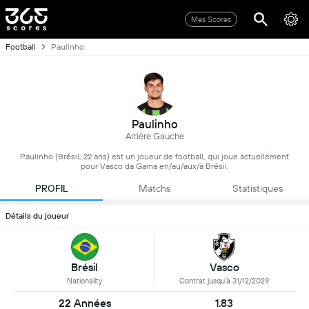
Mes Scores
Football
Paulinho
Paulinho
Arrière Gauche
Paulinho (Brésil, 22 ans) est un joueur de football, qui joue actuellement
pour Vasco da Gama en/au/aux/à Brésil.
PROFIL
Matchs
Statistiques
Détails du joueur
Brésil
Vasco
Nationality
Contrat jusqu'à 31/12/2029
22 Années
1.83