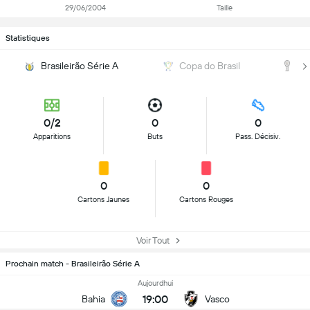
29/06/2004
Taille
Statistiques
Brasileirão Série A
Copa do Brasil
C
0/2
0
0
Apparitions
Buts
Pass. Décisiv.
0
0
Cartons Jaunes
Cartons Rouges
Voir Tout
Prochain match - Brasileirão Série A
Aujourdhui
19:00
Bahia
Vasco