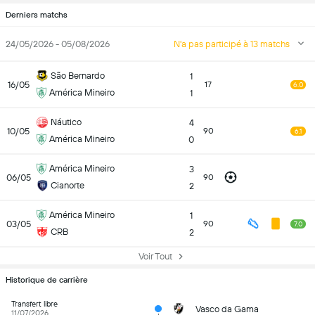
Derniers matchs
24/05/2026 - 05/08/2026
N'a pas participé à 13 matchs
São Bernardo
1
16/05
17
6.0
América Mineiro
1
Náutico
4
10/05
90
6.1
América Mineiro
0
América Mineiro
3
06/05
90
Cianorte
2
América Mineiro
1
03/05
90
7.0
CRB
2
Voir Tout
Historique de carrière
Transfert libre
Vasco da Gama
11/07/2026