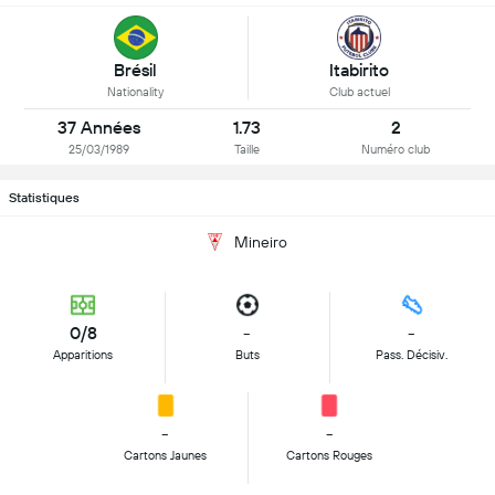
Brésil
Itabirito
Nationality
Club actuel
37 Années
1.73
2
25/03/1989
Taille
Numéro club
Statistiques
Mineiro
0/8
-
-
Apparitions
Buts
Pass. Décisiv.
-
-
Cartons Jaunes
Cartons Rouges