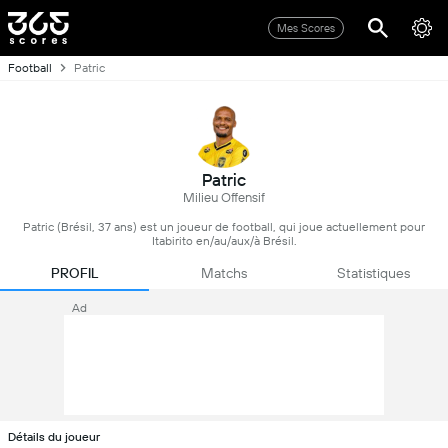
Mes Scores
Football
Patric
Patric
Milieu Offensif
Patric (Brésil, 37 ans) est un joueur de football, qui joue actuellement pour
Itabirito en/au/aux/à Brésil.
PROFIL
Matchs
Statistiques
Ad
Détails du joueur