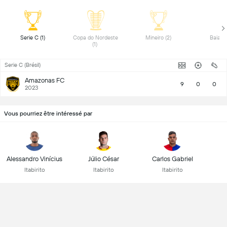
 Serie C (1) 
 Copa do Nordeste 
 Mineiro (2) 
(1) 
Serie C (Brésil)
Amazonas FC
9
0
0
2023
Vous pourriez être intéressé par
Alessandro Vinícius
Júlio César
Carlos Gabriel
Itabirito
Itabirito
Itabirito