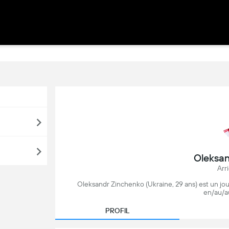
Oleksan
Arr
Oleksandr Zinchenko (Ukraine, 29 ans) est un joue
en/au/a
PROFIL