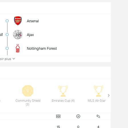
Arsenal
5M
Ajax
Nottingham Forest
oir plus
 EFL Cup (4) 
 Community Shield 
 Emirates Cup (4) 
 MLS All-Star (1) 
(3) 
15
0
4