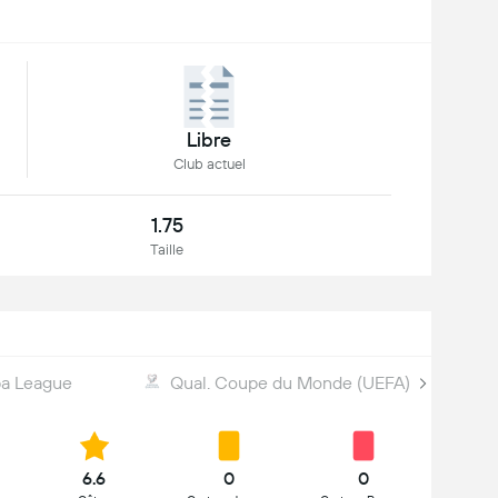
Libre
Club actuel
1.75
Taille
a League
Qual. Coupe du Monde (UEFA)
6.6
0
0