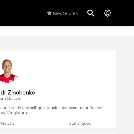
Mes Scores
dr Zinchenko
ière Gauche
ur libre de football, qui a jouait auparavant pour Arsenal
ux/à Angleterre.
Matchs
Statistiques