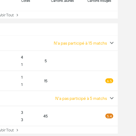
Côtes
Cartons Jaunes
Cartons Rouges
ir Tout
N'a pas participé à 15 matchs
4
5
1
1
15
6.5
1
N'a pas participé à 5 matchs
3
45
5.4
3
ir Tout