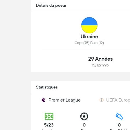
Détails du joueur
Ukraine
Caps(75) Buts (12)
29 Années
15/12/1996
Statistiques
Premier League
UEFA Europ
5/23
0
0