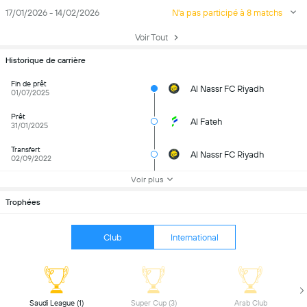
17/01/2026 - 14/02/2026
N'a pas participé à 8 matchs
Voir Tout
Historique de carrière
Fin de prêt
Al Nassr FC Riyadh
01/07/2025
Prêt
Al Fateh
31/01/2025
Transfert
Al Nassr FC Riyadh
02/09/2022
Voir plus
Trophées
Club
International
 Saudi League (1) 
 Super Cup (3) 
 Arab Club 