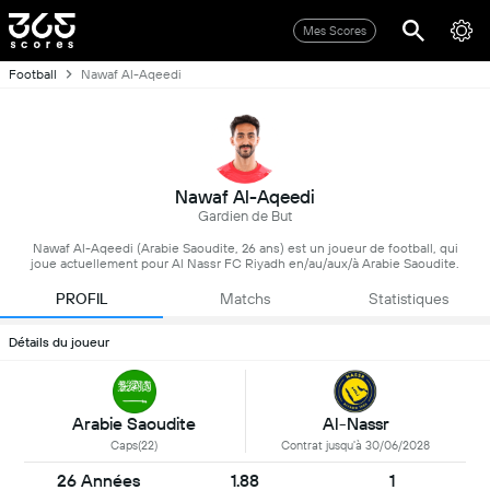
Mes Scores
Football
Nawaf Al-Aqeedi
Nawaf Al-Aqeedi
Gardien de But
Nawaf Al-Aqeedi (Arabie Saoudite, 26 ans) est un joueur de football, qui
joue actuellement pour Al Nassr FC Riyadh en/au/aux/à Arabie Saoudite.
PROFIL
Matchs
Statistiques
Détails du joueur
Al-Nassr
Arabie Saoudite
Contrat jusqu'à 30/06/2028
Caps(22)
26 Années
1.88
1