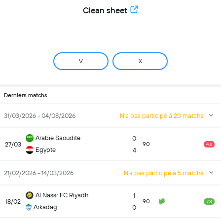
Clean sheet
V
X
Derniers matchs
31/03/2026 - 04/08/2026
N'a pas participé à 20 matchs
Arabie Saoudite
0
27/03
90
4.6
Egypte
4
21/02/2026 - 14/03/2026
N'a pas participé à 5 matchs
Al Nassr FC Riyadh
1
18/02
90
7.8
Arkadag
0