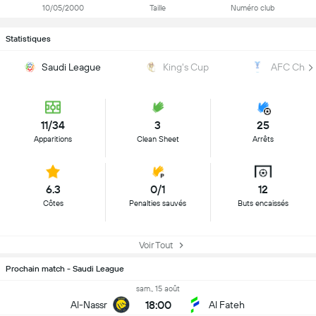
10/05/2000
Taille
Numéro club
Statistiques
Saudi League
King's Cup
AFC Cham
11/34
3
25
Apparitions
Clean Sheet
Arrêts
6.3
0/1
12
Côtes
Penalties sauvés
Buts encaissés
Voir Tout
Prochain match - Saudi League
sam., 15 août
18:00
Al-Nassr
Al Fateh