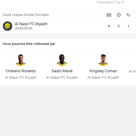
Champions Cup (1) 
Saudi League (Arabie Saoudite)
Al Nassr FC Riyadh
11
0
1
2025/2026
Vous pourriez être intéressé par
Cristiano Ronaldo
Sadio Mané
Kingsley Coman
Al N
Al Nassr FC Riyadh
Al Nassr FC Riyadh
Al Nassr FC Riyadh