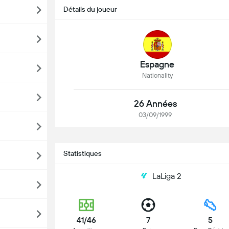
Détails du joueur
Espagne
Nationality
26 Années
03/09/1999
Statistiques
LaLiga 2
41/46
7
5