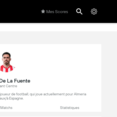
Mes Scores
De La Fuente
ant Centre
joueur de football, qui joue actuellement pour Almeria
aux/à Espagne.
Matchs
Statistiques