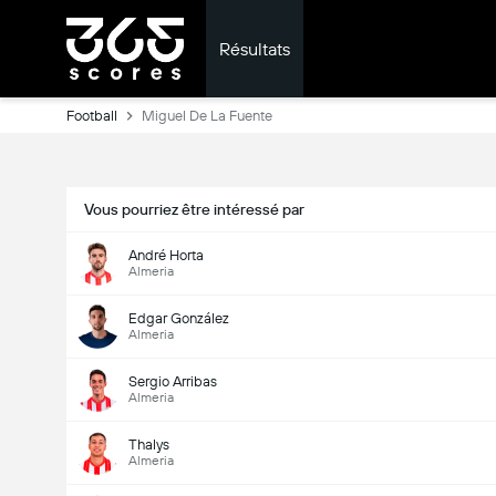
Résultats
Football
Miguel De La Fuente
Vous pourriez être intéressé par
André Horta
Almeria
Edgar González
Almeria
Sergio Arribas
Almeria
Thalys
Almeria