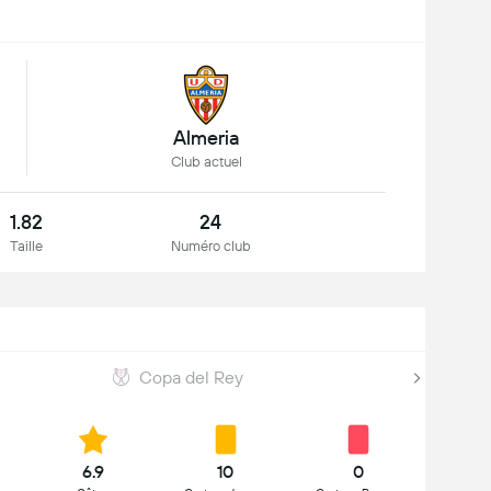
Almeria
Club actuel
1.82
24
Taille
Numéro club
Copa del Rey
6.9
10
0