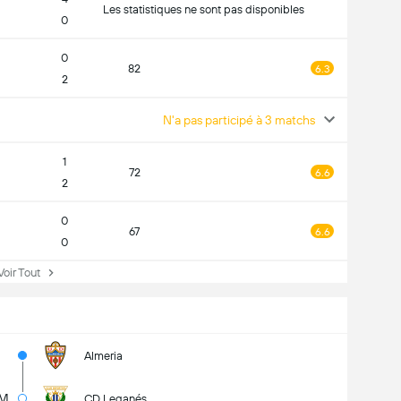
Les statistiques ne sont pas disponibles
0
0
82
6.3
2
N'a pas participé à 3 matchs
1
72
6.6
2
0
67
6.6
0
ir Tout
Almeria
M
CD Leganés