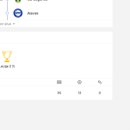
Alaves
oir plus
 LaLiga 2 (1) 
35
13
0