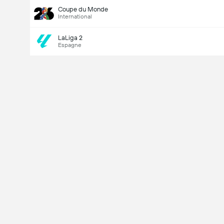
Coupe du Monde
International
LaLiga 2
Espagne
Last Goalscorer
V
X