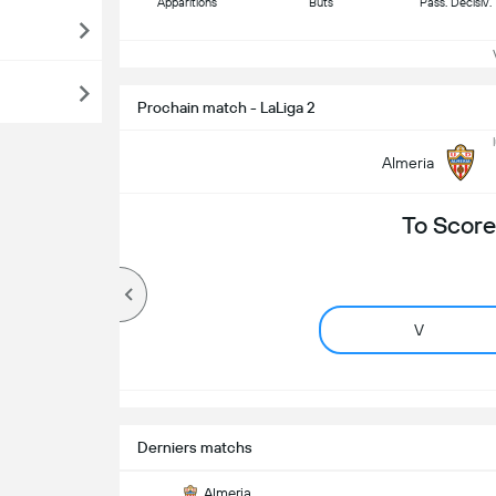
Apparitions
Buts
Pass. Décisiv.
Vo
Prochain match - LaLiga 2
Almeria
To Score
V
Derniers matchs
Almeria