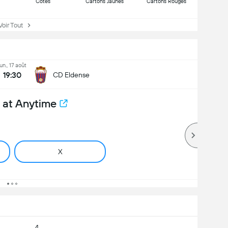
Côtes
Cartons Jaunes
Cartons Rouges
ir Tout
lun., 17 août
19:30
CD Eldense
 at Anytime
X
4