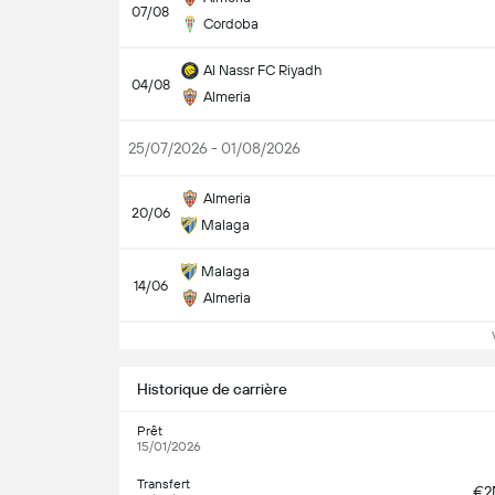
07/08
Cordoba
Al Nassr FC Riyadh
04/08
Almeria
25/07/2026 - 01/08/2026
Almeria
20/06
Malaga
Malaga
14/06
Almeria
Vo
Historique de carrière
Prêt
15/01/2026
Transfert
€2